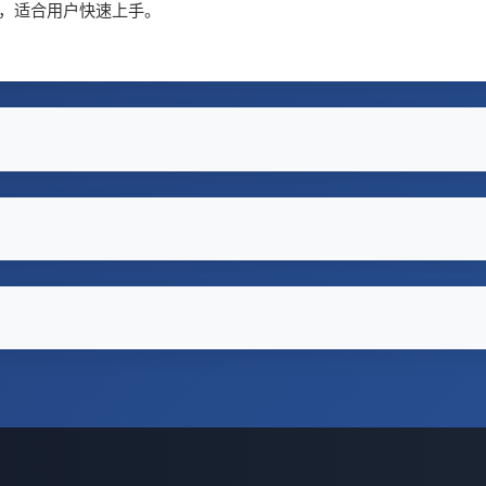
，适合用户快速上手。