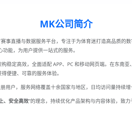
MK公司简介
育赛事直播与数据服务平台，专注于为体育迷打造高品质的数
心功能，为用户提供一站式的服务。
构稳定高效，全面适配 APP、PC 和移动网页端。在东南
获得便捷、可靠的服务体验。
册用户，服务网络覆盖十余国家与地区，日均访问量持续增
上、安全高效
”的理念，持续优化产品架构与内容体验，致力