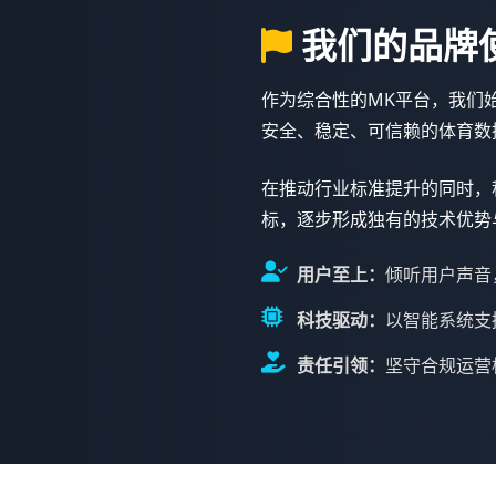
我们的品牌
作为综合性的MK平台，我们
安全、稳定、可信赖的体育数
在推动行业标准提升的同时，
标，逐步形成独有的技术优势
用户至上：
倾听用户声音
科技驱动：
以智能系统支
责任引领：
坚守合规运营