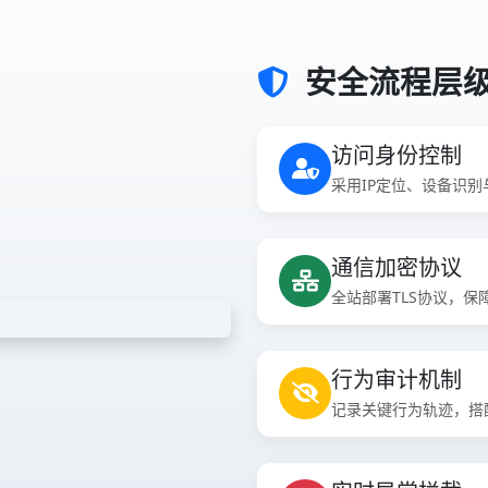
安全流程层
访问身份控制
采用IP定位、设备识
通信加密协议
全站部署TLS协议，
行为审计机制
记录关键行为轨迹，搭