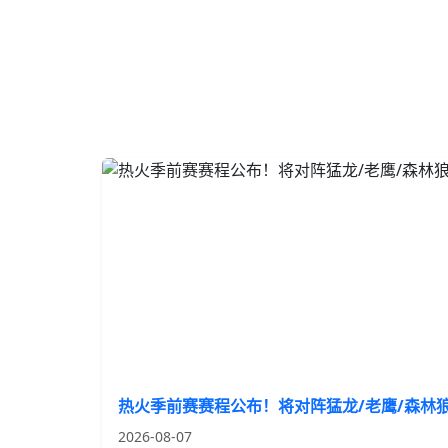
热火季前赛赛程公布！将对阵猛龙/老鹰/森林狼
2026-08-07