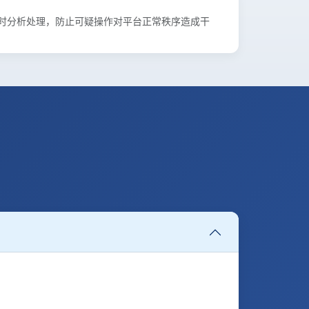
时分析处理，防止可疑操作对平台正常秩序造成干