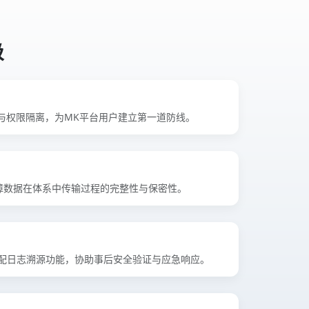
级
别与权限隔离，为MK平台用户建立第一道防线。
保障数据在体系中传输过程的完整性与保密性。
配日志溯源功能，协助事后安全验证与应急响应。